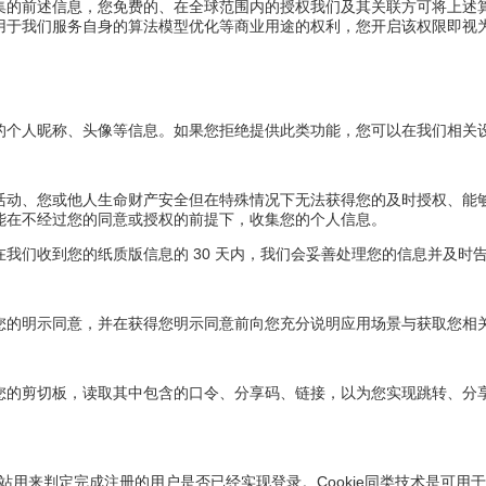
集的前述信息，您免费的、在全球范围内的授权我们及其关联方可将上述
用于我们服务自身的算法模型优化等商业用途的权利，您开启该权限即视
的个人昵称、头像等信息。如果您拒绝提供此类功能，您可以在我们相关
活动、您或他人生命财产安全但在特殊情况下无法获得您的及时授权、能够
能在不经过您的同意或授权的前提下，收集您的个人信息。
我们收到您的纸质版信息的 30 天内，我们会妥善处理您的信息并及时
您的明示同意，并在获得您明示同意前向您充分说明应用场景与获取您相
您的剪切板，读取其中包含的口令、分享码、链接，以为您实现跳转、分享
站用来判定完成注册的用户是否已经实现登录。Cookie同类技术是可用于与